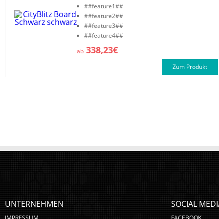
##feature1##
##feature2##
##feature3##
##feature4##
338,23€
ab
Zum Produkt
UNTERNEHMEN
SOCIAL MEDI
IMPRESSUM
FACEBOOK