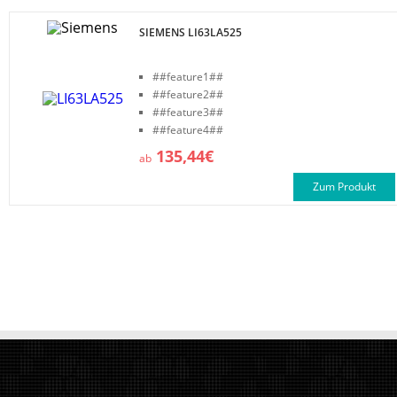
SIEMENS LI63LA525
##feature1##
##feature2##
##feature3##
##feature4##
135,44€
ab
Zum Produkt