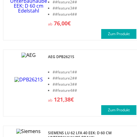
##feature2##
##feature3##
##feature4##
76,00€
ab
Zum Produkt
AEG DPB2621S
##feature1##
##feature2##
##feature3##
##feature4##
121,38€
ab
Zum Produkt
SIEMENS LU 62 LFA 40 EEK: D 60 CM