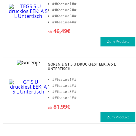
##feature1##
##feature2##
##feature3##
##feature4##
46,49€
ab
Zum Produkt
GORENJE GT 5 U DRUCKFEST EEK: A 5 L
UNTERTISCH
##feature1##
##feature2##
##feature3##
##feature4##
81,99€
ab
Zum Produkt