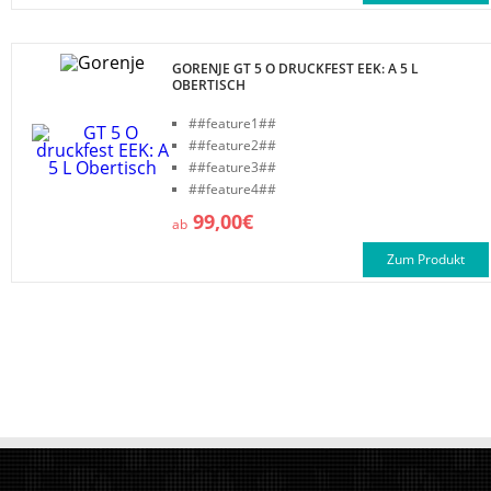
GORENJE GT 5 O DRUCKFEST EEK: A 5 L
OBERTISCH
##feature1##
##feature2##
##feature3##
##feature4##
99,00€
ab
Zum Produkt