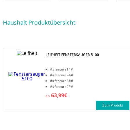
Haushalt Produktübersicht:
LEIFHEIT FENSTERSAUGER 5100
##feature1##
##feature2##
##feature3##
##feature4##
63,99€
ab
Zum Produkt