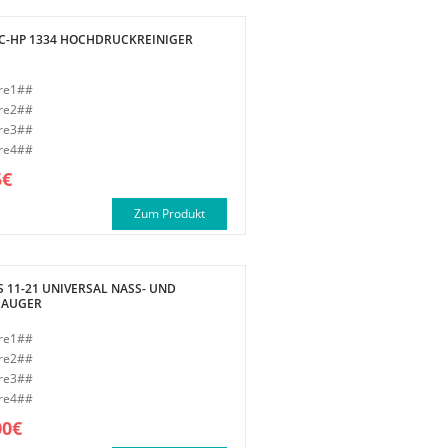
TC-HP 1334 HOCHDRUCKREINIGER
re1##
re2##
re3##
re4##
5€
Zum Produkt
 11-21 UNIVERSAL NASS- UND
SAUGER
re1##
re2##
re3##
re4##
00€