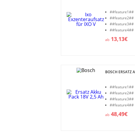
##feature1##
##feature2##
##feature3##
##feature4##
13,13€
ab
BOSCH ERSATZ A
##feature1##
##feature2##
##feature3##
##feature4##
48,49€
ab