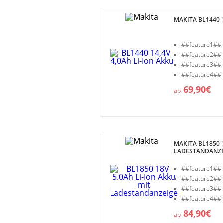
MAKITA BL1440 1
##feature1##
##feature2##
##feature3##
##feature4##
69,90€
ab
MAKITA BL1850 1
LADESTANDANZ
##feature1##
##feature2##
##feature3##
##feature4##
84,90€
ab