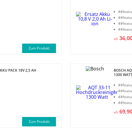
##featu
##featu
##featu
##featu
36,0
ab
Zum Produkt
KKU PACK 18V 2,5 AH
BOSCH AQ
1300 WAT
##featu
##featu
##featu
##featu
69,9
ab
Zum Produkt