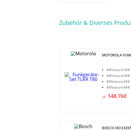
Zubehör & Diverses Produk
MOTOROLA FUNK
##feature1##
##feature2##
##feature3##
##feature4##
148,76€
ab
BOSCH IXO EXZE