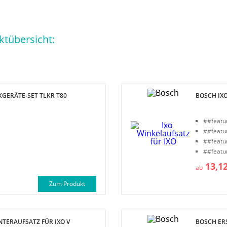
tübersicht:
GERÄTE-SET TLKR T80
BOSCH IX
##featu
##featu
##featu
##featu
13,1
ab
Zum Produkt
NTERAUFSATZ FÜR IXO V
BOSCH ERS