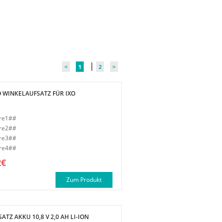
|
<
1
2
>
O WINKELAUFSATZ FÜR IXO
re1##
re2##
re3##
re4##
2€
Zum Produkt
ATZ AKKU 10,8 V 2,0 AH LI-ION