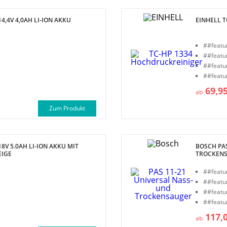
4,4V 4,0AH LI-ION AKKU
EINHELL 
##featu
##featu
##featu
##featu
69,9
ab
Zum Produkt
8V 5.0AH LI-ION AKKU MIT
BOSCH PAS
EIGE
TROCKEN
##featu
##featu
##featu
##featu
117,
ab