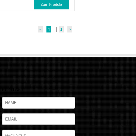
Zum Produkt
|
<
1
2
>
KONTAKT