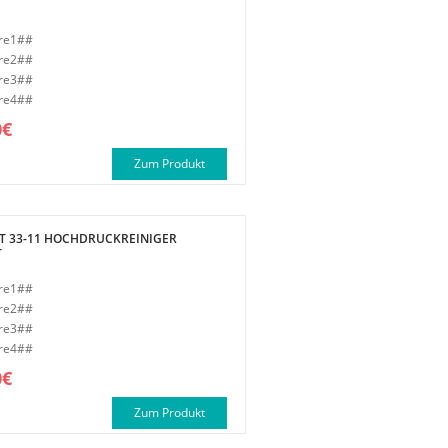
re1##
re2##
re3##
re4##
0€
Zum Produkt
T 33-11 HOCHDRUCKREINIGER
T
re1##
re2##
re3##
re4##
0€
Zum Produkt