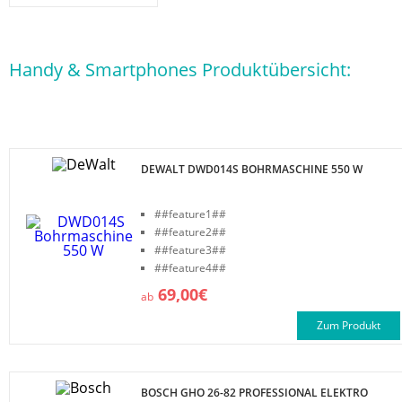
Handy & Smartphones Produktübersicht:
DEWALT DWD014S BOHRMASCHINE 550 W
##feature1##
##feature2##
##feature3##
##feature4##
69,00€
ab
Zum Produkt
BOSCH GHO 26-82 PROFESSIONAL ELEKTRO