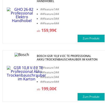
HANDHOBEL
##feature1##
##feature2##
##feature3##
##feature4##
159,99€
ab
Zum Produkt
BOSCH GSR 10,8 V-EC TE PROFESSIONAL
AKKU TROCKENBAUSCHRAUBER IM KARTON
##feature1##
##feature2##
##feature3##
##feature4##
199,00€
ab
Zum Produkt