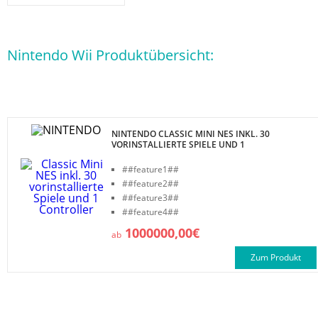
Nintendo Wii Produktübersicht:
NINTENDO CLASSIC MINI NES INKL. 30
VORINSTALLIERTE SPIELE UND 1
CONTROLLER
##feature1##
##feature2##
##feature3##
##feature4##
1000000,00€
ab
Zum Produkt