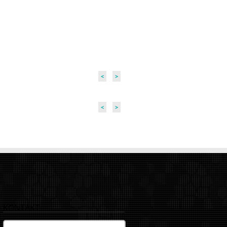
<
>
<
>
KONTAKT