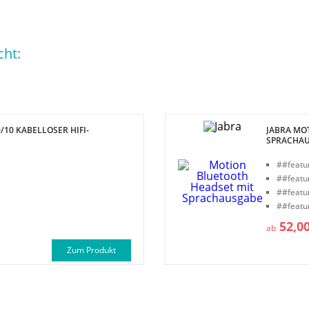
cht:
/10 KABELLOSER HIFI-
JABRA MO
SPRACHA
##featu
##featu
##featu
##featu
52,0
ab
Zum Produkt