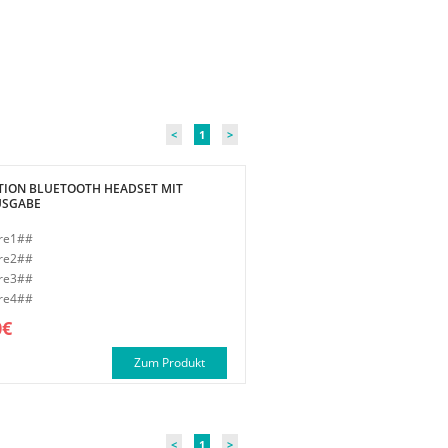
<
1
>
TION BLUETOOTH HEADSET MIT
USGABE
re1##
re2##
re3##
re4##
0€
Zum Produkt
<
1
>