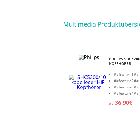
Multimedia Produktübersi
PHILIPS SHC5200
KOPFHÖRER
##feature1##
##feature2##
##feature3##
##feature4##
36,90€
ab