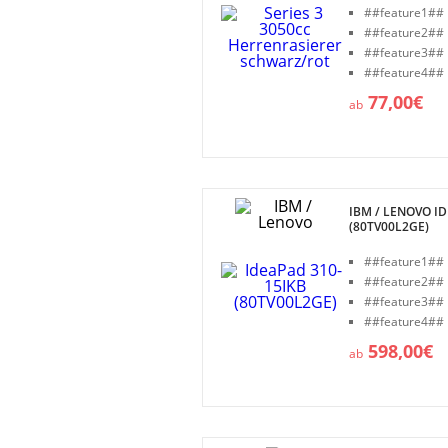
##feature1##
##feature2##
##feature3##
##feature4##
77,00€
ab
IBM / LENOVO I
(80TV00L2GE)
##feature1##
##feature2##
##feature3##
##feature4##
598,00€
ab