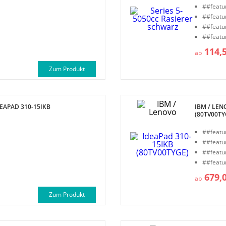
##featu
##featu
##featu
##featu
114,
ab
Zum Produkt
DEAPAD 310-15IKB
IBM / LEN
(80TV00TY
##featu
##featu
##featu
##featu
679,
ab
Zum Produkt