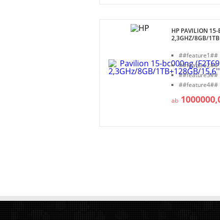
HP PAVILION 15-
2,3GHZ/8GB/1TB
##feature1##
##feature2##
##feature3##
##feature4##
1000000,
ab