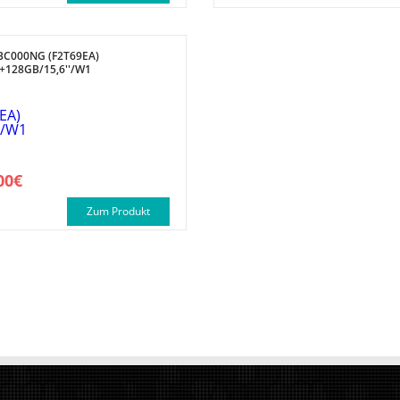
BC000NG (F2T69EA)
+128GB/15,6''/W1
00€
Zum Produkt