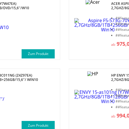
(Y7W47EA)
ACER ASPI
B/DVD/15,6''/W10
2,7GHZ/8G
##featu
##featu
##featu
##featu
975,
ab
Zum Produkt
BC011NG (Z4Z97EA)
HP ENVY 1
+256GB/15,6''/ WIN10
2,7GHZ/8G
##featu
##featu
##featu
##featu
994,
ab
Zum Produkt