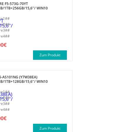
RE F5-573G-70YT
B/1TB+256GB/15,6''/ WIN10
re1##
re2##
re3##
re4##
00€
Zum Produkt
5-AS101NG (Y7W38EA)
B/1TB+128GB/15,6''/ WIN10
re1##
re2##
re3##
re4##
00€
Zum Produkt