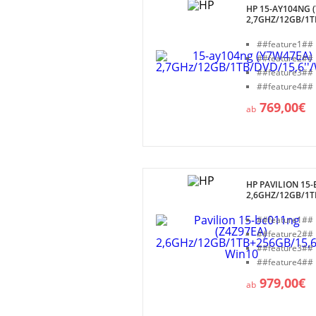
HP 15-AY104NG 
2,7GHZ/12GB/1T
##feature1##
##feature2##
##feature3##
##feature4##
769,00€
ab
HP PAVILION 15-
2,6GHZ/12GB/1TB
##feature1##
##feature2##
##feature3##
##feature4##
979,00€
ab