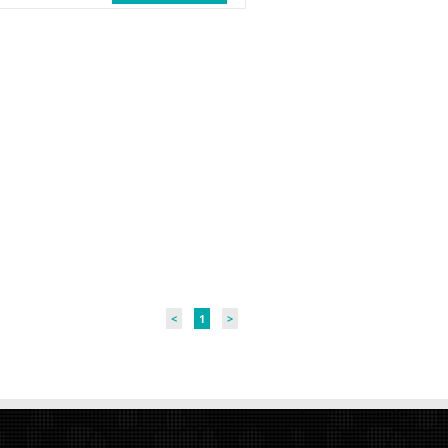
<
1
>