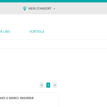
MEIN STANDORT
R UNS
VORTEILE
<
1
>
IES 5-5050CC RASIERER