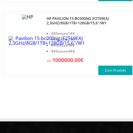
HP PAVILION 15-BC000NG (F2T69EA)
2,3GHZ/8GB/1TB+128GB/15,6''/W1
##feature1##
##feature2##
##feature3##
##feature4##
1000000,00€
ab
Zum Produkt