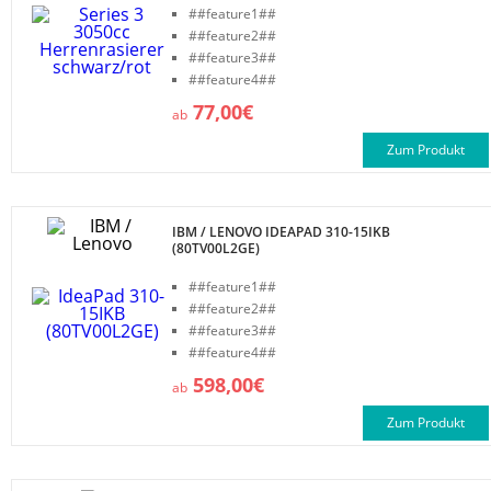
##feature1##
##feature2##
##feature3##
##feature4##
77,00€
ab
Zum Produkt
IBM / LENOVO IDEAPAD 310-15IKB
(80TV00L2GE)
##feature1##
##feature2##
##feature3##
##feature4##
598,00€
ab
Zum Produkt