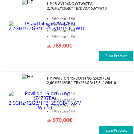
HP 15-AY104NG (Y7W47EA)
2,7GHZ/12GB/1TB/DVD/15,6''/W10
##feature1##
##feature2##
##feature3##
##feature4##
769,00€
ab
Zum Produkt
HP PAVILION 15-BC011NG (Z4Z97EA)
2,6GHZ/12GB/1TB+256GB/15,6''/ WIN10
##feature1##
##feature2##
##feature3##
##feature4##
979,00€
ab
Zum Produkt