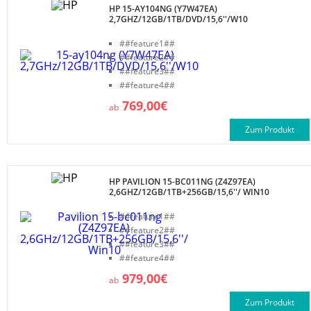
HP 15-AY104NG (Y7W47EA)
2,7GHZ/12GB/1TB/DVD/15,6''/W10
##feature1##
##feature2##
##feature3##
##feature4##
769,00€
ab
Zum Produkt
HP PAVILION 15-BC011NG (Z4Z97EA)
2,6GHZ/12GB/1TB+256GB/15,6''/ WIN10
##feature1##
##feature2##
##feature3##
##feature4##
979,00€
ab
Zum Produkt