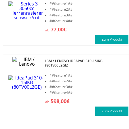
##feature1##
##feature2##
##feature3##
##feature4##
77,00€
ab
Zum Produkt
IBM / LENOVO IDEAPAD 310-15IKB
(80TV00L2GE)
##feature1##
##feature2##
##feature3##
##feature4##
598,00€
ab
Zum Produkt