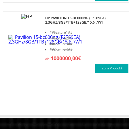
HP PAVILION 15-BC000NG (F2T69EA)
2,3GHZ/8GB/1TB+128GB/15,6''/W1
##feature1##
##feature2##
##feature3##
##feature4##
1000000,00€
ab
Zum Produkt