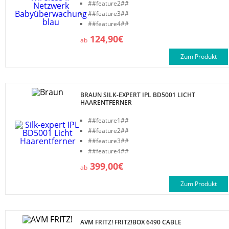
##feature2##
##feature3##
##feature4##
124,90€
ab
Zum Produkt
BRAUN SILK-EXPERT IPL BD5001 LICHT
HAARENTFERNER
##feature1##
##feature2##
##feature3##
##feature4##
399,00€
ab
Zum Produkt
AVM FRITZ! FRITZ!BOX 6490 CABLE