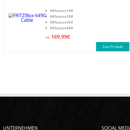
##feature1##
##feature2##
##feature3##
##feature4##
169,99€
ab
Zum Produkt
UNTERNEHMEN
SOCIAL MEDI