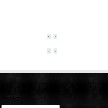
<
>
<
>
KONTAKT