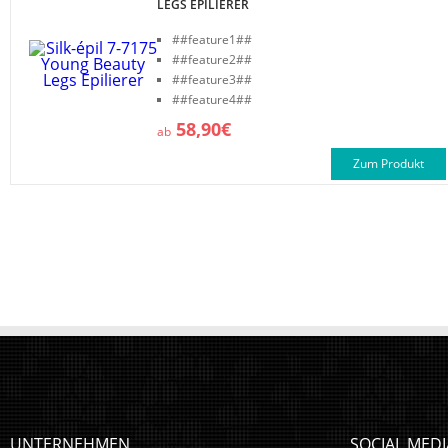
LEGS EPILIERER
##feature1##
##feature2##
##feature3##
##feature4##
58,90€
ab
Zum Produkt
UNTERNEHMEN
SOCIAL MEDI