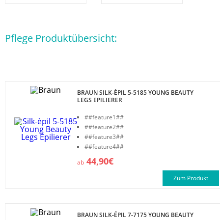
Pflege Produktübersicht:
BRAUN SILK-ÈPIL 5-5185 YOUNG BEAUTY
LEGS EPILIERER
##feature1##
##feature2##
##feature3##
##feature4##
44,90€
ab
Zum Produkt
BRAUN SILK-ÉPIL 7-7175 YOUNG BEAUTY