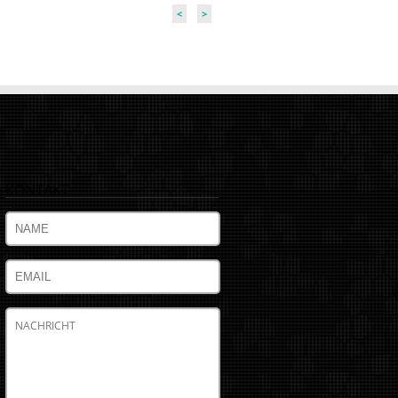
<
>
KONTAKT