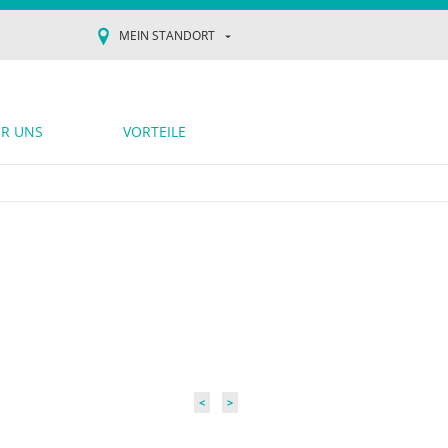
MEIN STANDORT
R UNS
VORTEILE
<
>