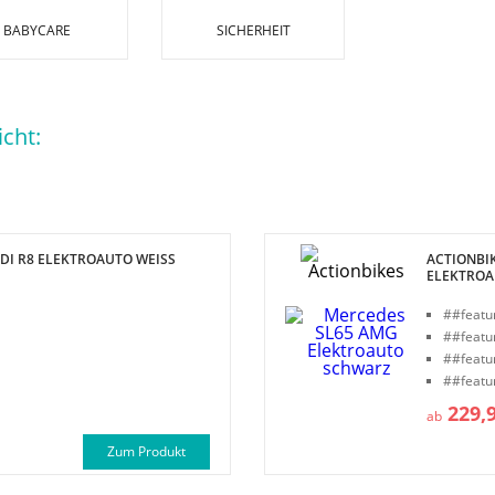
BABYCARE
SICHERHEIT
cht:
DI R8 ELEKTROAUTO WEISS
ACTIONBI
ELEKTROA
##featu
##featu
##featu
##featu
229,
ab
Zum Produkt