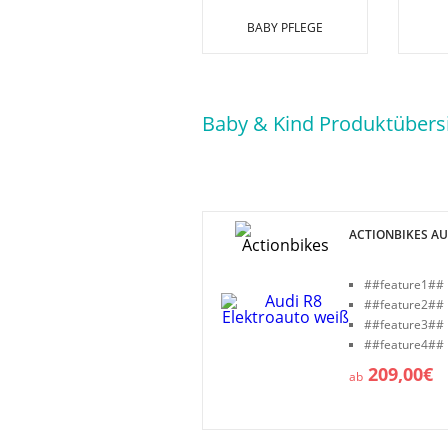
BABY PFLEGE
Baby & Kind Produktübersi
ACTIONBIKES AU
##feature1##
##feature2##
##feature3##
##feature4##
209,00€
ab