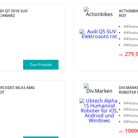
DI Q7 2016 SUV
ACTIONBI
SCHWARZ
ROT
##featu
##featu
##featu
##featu
279,
ab
Zum Produkt
ERCEDES ML63 AMG
DIV.MARK
OT
ROBOTER 
##featu
##featu
##featu
##featu
1000
ab