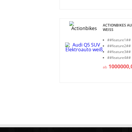
ACTIONBIKES AU
WEISS
##feature1##
##feature2##
##feature3##
##feature4##
1000000,
ab