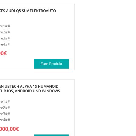
KES AUDI Q5 SUV ELEKTROAUTO
re1##
re2##
re3##
re4##
90€
Zum Produkt
EN UBTECH ALPHA 1S HUMANOID
FÜR IOS, ANDROID UND WINDOWS
re1##
re2##
re3##
re4##
000,00€