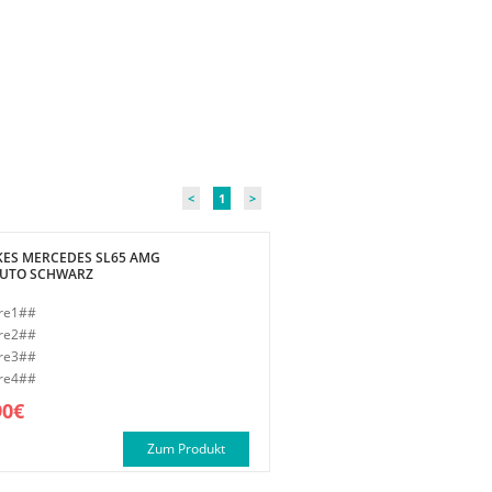
<
1
>
KES MERCEDES SL65 AMG
UTO SCHWARZ
re1##
re2##
re3##
re4##
90€
Zum Produkt