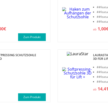
##featu
##featu
##featu
##featu
00€
1,00
ab
Zum Produkt
TPRESSING SCHUTZSOHLE
LAURASTA
GO
3D FÜR LIF
##featu
##featu
##featu
##featu
14,4
ab
Zum Produkt