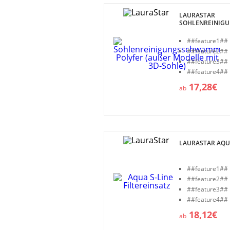
LAURASTAR
SOHLENREINIG
(AUSSER MODELL
##feature1##
##feature2##
##feature3##
##feature4##
17,28€
ab
LAURASTAR AQUA
##feature1##
##feature2##
##feature3##
##feature4##
18,12€
ab