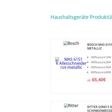
Haushaltsgeräte Produktüb
BOSCH MAS 6151
METALLIC
##feature1##
##feature2##
##feature3##
##feature4##
65,40€
ab
RITTER SONO 5 
SCHINKENMESS