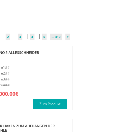
|
|
|
|
2
3
4
5
... 410
>
ONO 5 ALLESSCHNEIDER
re1##
re2##
re3##
re4##
000,00€
Zum Produkt
R HAKEN ZUM AUFHÄNGEN DER
OHLE