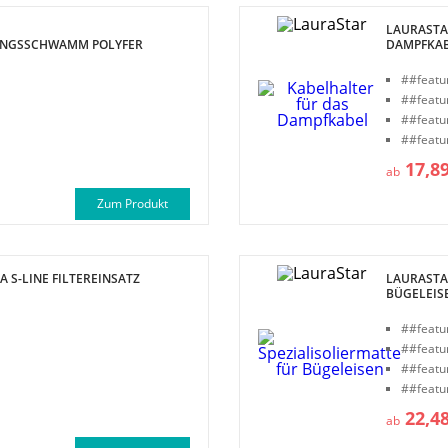
LAURASTA
UNGSSCHWAMM POLYFER
DAMPFKA
E MIT 3D-SOHLE)
##featu
##featu
##featu
##featu
17,8
ab
Zum Produkt
 S-LINE FILTEREINSATZ
LAURASTA
BÜGELEIS
##featu
##featu
##featu
##featu
22,4
ab