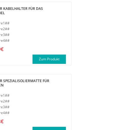
R KABELHALTER FÜR DAS
BEL
re1##
re2##
re3##
re4##
9€
Zum Produkt
R SPEZIALISOLIERMATTE FÜR
EN
re1##
re2##
re3##
re4##
8€