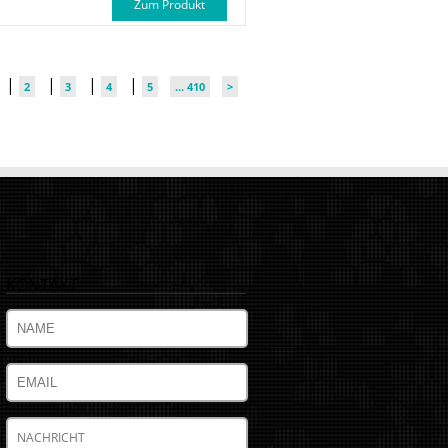
Zum Produkt
|
|
|
|
2
3
4
5
... 410
>
KONTAKT