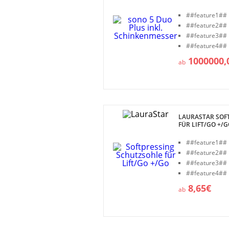
##feature1##
##feature2##
##feature3##
##feature4##
1000000,
ab
LAURASTAR SOF
FÜR LIFT/GO +/
##feature1##
##feature2##
##feature3##
##feature4##
8,65€
ab