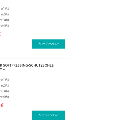
re1##
re2##
re3##
re4##
€
Zum Produkt
R SOFTPRESSING-SCHUTZSOHLE
T +
re1##
re2##
re3##
re4##
1€
Zum Produkt