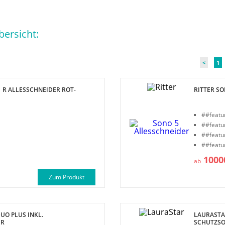
ersicht:
<
1
 R ALLESSCHNEIDER ROT-
RITTER S
##featu
##featu
##featu
##featu
1000
ab
Zum Produkt
DUO PLUS INKL.
LAURASTA
ER
SCHUTZS